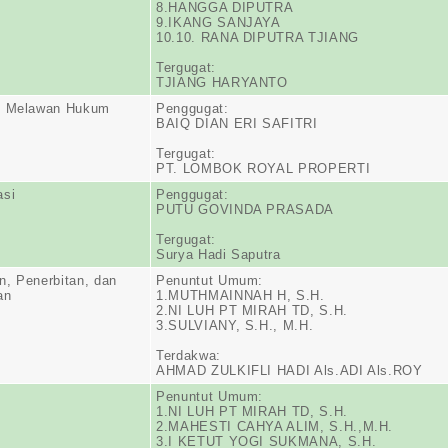
8.HANGGA DIPUTRA
9.IKANG SANJAYA
10.10. RANA DIPUTRA TJIANG
Tergugat:
TJIANG HARYANTO
n Melawan Hukum
Penggugat:
BAIQ DIAN ERI SAFITRI
Tergugat:
PT. LOMBOK ROYAL PROPERTI
asi
Penggugat:
PUTU GOVINDA PRASADA
Tergugat:
Surya Hadi Saputra
, Penerbitan, dan
Penuntut Umum:
an
1.MUTHMAINNAH H, S.H.
2.NI LUH PT MIRAH TD, S.H.
3.SULVIANY, S.H., M.H.
Terdakwa:
AHMAD ZULKIFLI HADI Als.ADI Als.ROY
Penuntut Umum:
1.NI LUH PT MIRAH TD, S.H.
2.MAHESTI CAHYA ALIM, S.H.,M.H.
3.I KETUT YOGI SUKMANA, S.H.