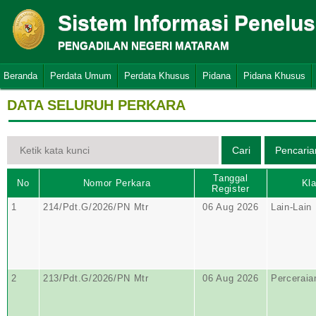
Sistem Informasi Penelu
PENGADILAN NEGERI MATARAM
Beranda
Perdata Umum
Perdata Khusus
Pidana
Pidana Khusus
DATA SELURUH PERKARA
Tanggal
No
Nomor Perkara
Kla
Register
1
214/Pdt.G/2026/PN Mtr
06 Aug 2026
Lain-Lain
2
213/Pdt.G/2026/PN Mtr
06 Aug 2026
Perceraia