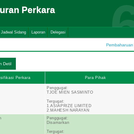
suran Perkara
Jadwal Sidang
Laporan
Delegasi
Pembaharuan D
sifikasi Perkara
Para Pihak
Penggugat:
TJOE MIEN SASMINTO
Tergugat:
1.ASIAPRIZE LIMITED
2.MAHESH NARAYAN
n
Penggugat:
Disamarkan
Tergugat: