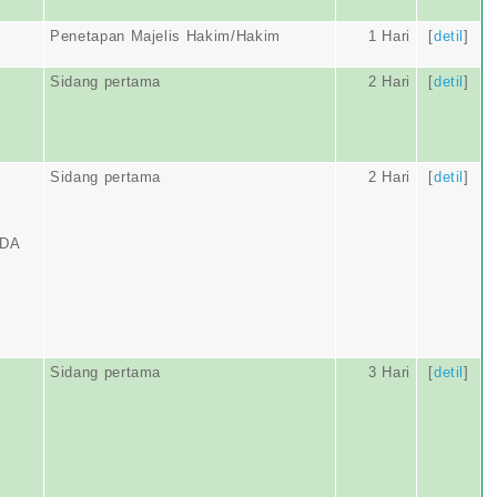
Penetapan Majelis Hakim/Hakim
1 Hari
[
detil
]
Sidang pertama
2 Hari
[
detil
]
Sidang pertama
2 Hari
[
detil
]
NDA
Sidang pertama
3 Hari
[
detil
]