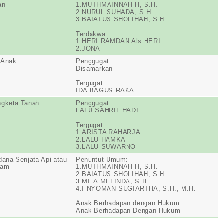
an
1.MUTHMAINNAH H, S.H.
2.NURUL SUHADA, S.H.
3.BAIATUS SHOLIHAH, S.H.
Terdakwa:
1.HERI RAMDAN Als.HERI
2.JONA
 Anak
Penggugat:
Disamarkan
Tergugat:
IDA BAGUS RAKA
ngketa Tanah
Penggugat:
LALU SAHRIL HADI
Tergugat:
1.ARISTA RAHARJA
2.LALU HAMKA
3.LALU SUWARNO
dana Senjata Api atau
Penuntut Umum:
jam
1.MUTHMAINNAH H, S.H.
2.BAIATUS SHOLIHAH, S.H.
3.MILA MELINDA, S.H.
4.I NYOMAN SUGIARTHA, S.H., M.H.
Anak Berhadapan dengan Hukum:
Anak Berhadapan Dengan Hukum