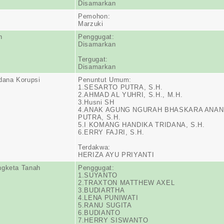
Disamarkan
Pemohon:
Marzuki
n
Penggugat:
Disamarkan
Tergugat:
Disamarkan
dana Korupsi
Penuntut Umum:
1.SESARTO PUTRA, S.H.
2.AHMAD AL YUHRI, S.H., M.H.
3.Husni SH
4.ANAK AGUNG NGURAH BHASKARA ANA
PUTRA, S.H.
5.I KOMANG HANDIKA TRIDANA, S.H.
6.ERRY FAJRI, S.H.
Terdakwa:
HERIZA AYU PRIYANTI
ngketa Tanah
Penggugat:
1.SUYANTO
2.TRAXTON MATTHEW AXEL
3.BUDIARTHA
4.LENA PUNIWATI
5.RANU SUGITA
6.BUDIANTO
7.HERRY SISWANTO