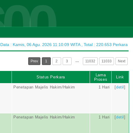
600
ata : Kamis, 06 Agu. 2026 11:10:09 WITA , Total : 220.653 Perkara
…
Prev
1
2
3
11032
11033
Next
Lama
Status Perkara
Link
Proses
Penetapan Majelis Hakim/Hakim
1 Hari
[
detil
]
Penetapan Majelis Hakim/Hakim
1 Hari
[
detil
]